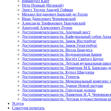
Иммануил Кант
Пётр Первый (Великий)
Эрнст Теодор Амадей Гофман
Михаил Богданович Барклай-де-Толли
Иван Данилович Черняховский
Александр Трифонович Твардовский
Анатолий Алексеевич Лунин
Достопримечательности. Арочный мост
Достопримечательности. Кафедральный собор Арх
Достопримечательности. Замок Инстербург
Достопримечательности. Замок Георгенбург
Достопримечательности. Вилла Брандеса
Достопримечательности. Водонапорная башня
Достопримечательности. Костёл Святого Бруно
Достопримечательности. Детская музыкальная шко
Достопримечательности. Памятник М.Б. Барклаю-д
Достопримечательности. Купол Шведлера
Достопримечательности. Туннель
Достопримечательности. Мемориальный комплекс на
Достопримечательности. Здание Новой ратуши
Достопримечательности. Городская долина
Достопримечательности. Памятник И.Д. Черняховс
Достопримечательности. Детская художественная 
Услуги
Советуем почитать