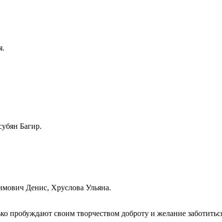
я.
убян Багир.
мович Денис, Хруслова Ульяна.
ко пробуждают своим творчеством доброту и желание заботитьс