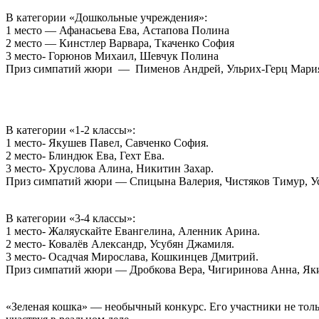
В категории «Дошкольные учреждения»:
1 место — Афанасьева Ева, Астапова Полина
2 место — Кинстлер Варвара, Ткаченко София
3 место- Горюнов Михаил, Шевчук Полина
Приз симпатий жюри — Пименов Андрей, Ульрих-Герц Мари
В категории «1-2 классы»:
1 место- Якушев Павел, Савченко София.
2 место- Блиндюк Ева, Гехт Ева.
3 место- Хруслова Алина, Никитин Захар.
Приз симпатий жюри — Спицына Валерия, Чистяков Тимур, Ус
В категории «3-4 классы»:
1 место- Жаляускайте Евангелина, Аленник Арина.
2 место- Ковалёв Александр, Усубян Джамиля.
3 место- Осадчая Мирослава, Кошкинцев Дмитрий.
Приз симпатий жюри — Дробкова Вера, Чигиринова Анна, Яки
«Зеленая кошка» — необычный конкурс. Его участники не толь