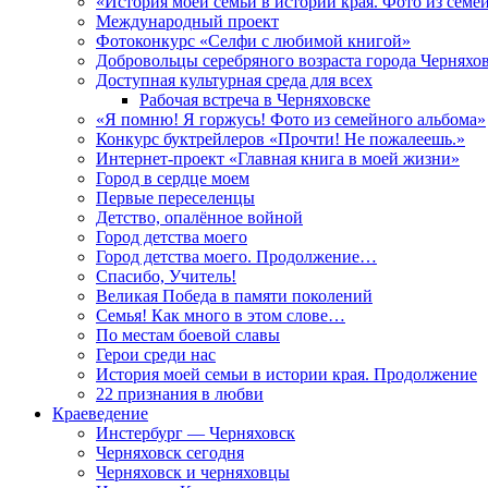
«История моей семьи в истории края. Фото из семе
Международный проект
Фотоконкурс «Селфи с любимой книгой»
Добровольцы серебряного возраста города Черняхо
Доступная культурная среда для всех
Рабочая встреча в Черняховске
«Я помню! Я горжусь! Фото из семейного альбома»
Конкурс буктрейлеров «Прочти! Не пожалеешь.»
Интернет-проект «Главная книга в моей жизни»
Город в сердце моем
Первые переселенцы
Детство, опалённое войной
Город детства моего
Город детства моего. Продолжение…
Спасибо, Учитель!
Великая Победа в памяти поколений
Семья! Как много в этом слове…
По местам боевой славы
Герои среди нас
История моей семьи в истории края. Продолжение
22 признания в любви
Краеведение
Инстербург — Черняховск
Черняховск сегодня
Черняховск и черняховцы