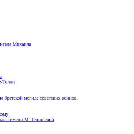
ангела Михаила
ла
е-Толли
 братской могиле советских воинов.
кому
школа имени М. Тенишевой