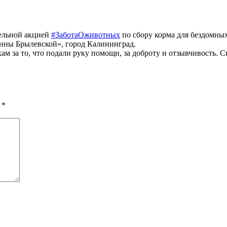
тельной акцией
#ЗаботаОживотных
по сбору корма для бездомны
нны Брылевской», город Калининград.
 за то, что подали руку помощи, за доброту и отзывчивость. Сп
ы
*