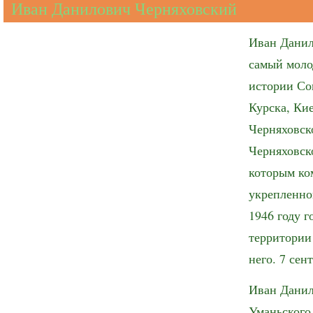
Иван Данилович Черняховский
Иван Данил
самый моло
истории Со
Курска, Ки
Черняховск
Черняховско
которым ко
укрепленно
1946 году г
территории
него. 7 сен
Иван Данил
Уманьского