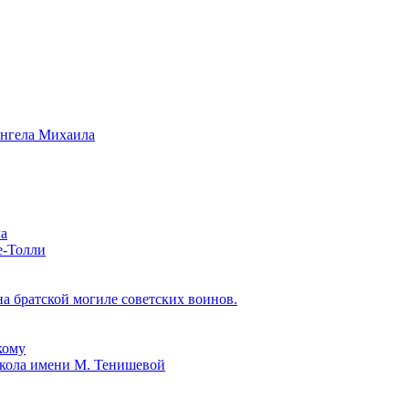
ангела Михаила
ла
е-Толли
 братской могиле советских воинов.
кому
школа имени М. Тенишевой