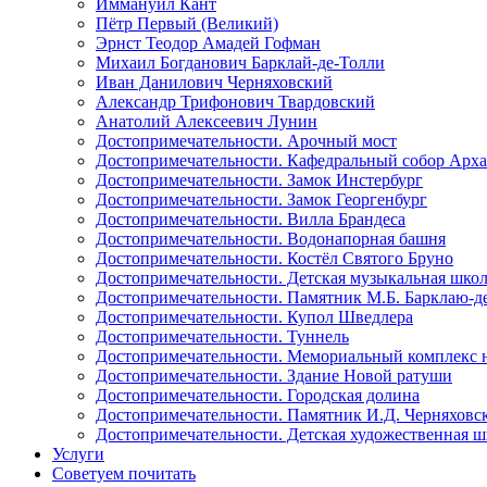
Иммануил Кант
Пётр Первый (Великий)
Эрнст Теодор Амадей Гофман
Михаил Богданович Барклай-де-Толли
Иван Данилович Черняховский
Александр Трифонович Твардовский
Анатолий Алексеевич Лунин
Достопримечательности. Арочный мост
Достопримечательности. Кафедральный собор Арх
Достопримечательности. Замок Инстербург
Достопримечательности. Замок Георгенбург
Достопримечательности. Вилла Брандеса
Достопримечательности. Водонапорная башня
Достопримечательности. Костёл Святого Бруно
Достопримечательности. Детская музыкальная шко
Достопримечательности. Памятник М.Б. Барклаю-д
Достопримечательности. Купол Шведлера
Достопримечательности. Туннель
Достопримечательности. Мемориальный комплекс на
Достопримечательности. Здание Новой ратуши
Достопримечательности. Городская долина
Достопримечательности. Памятник И.Д. Черняховс
Достопримечательности. Детская художественная 
Услуги
Советуем почитать