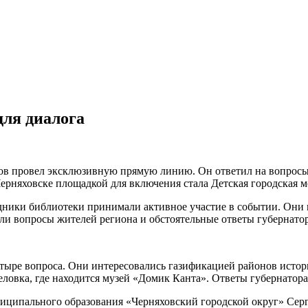
ля диалога
ов провел эксклюзивную прямую линию. Он ответил на вопросы
ерняховске площадкой для включения стала Детская городская м
удники библиотеки принимали активное участие в событии. Они
дали вопросы жителей региона и обстоятельные ответы губернатор
тыре вопроса. Они интересовались газификацией районов истор
селовка, где находится музей «Домик Канта». Ответы губернат
иципального образования «Черняховский городской округ» Серг