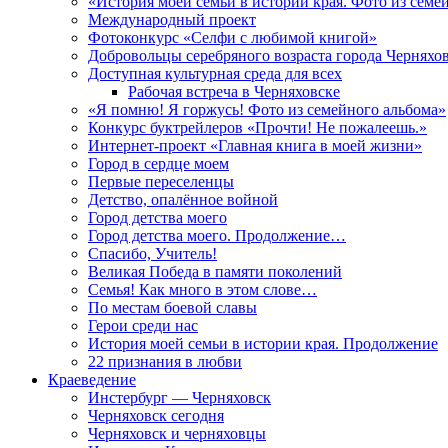
«История моей семьи в истории края. Фото из семе
Международный проект
Фотоконкурс «Селфи с любимой книгой»
Добровольцы серебряного возраста города Черняхо
Доступная культурная среда для всех
Рабочая встреча в Черняховске
«Я помню! Я горжусь! Фото из семейного альбома»
Конкурс буктрейлеров «Прочти! Не пожалеешь.»
Интернет-проект «Главная книга в моей жизни»
Город в сердце моем
Первые переселенцы
Детство, опалённое войной
Город детства моего
Город детства моего. Продолжение…
Спасибо, Учитель!
Великая Победа в памяти поколений
Семья! Как много в этом слове…
По местам боевой славы
Герои среди нас
История моей семьи в истории края. Продолжение
22 признания в любви
Краеведение
Инстербург — Черняховск
Черняховск сегодня
Черняховск и черняховцы