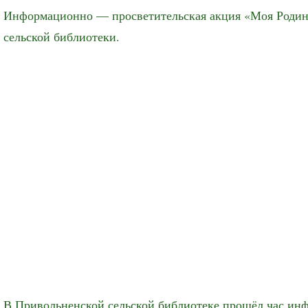
Информационно — просветительская акция «Моя Родина
сельской библиотеки.
В Привольненской сельской библиотеке прошёл час инф