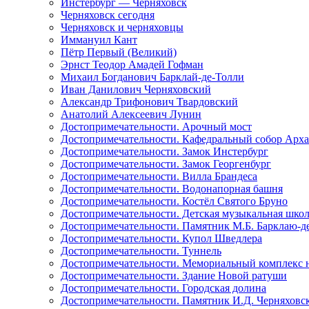
Инстербург — Черняховск
Черняховск сегодня
Черняховск и черняховцы
Иммануил Кант
Пётр Первый (Великий)
Эрнст Теодор Амадей Гофман
Михаил Богданович Барклай-де-Толли
Иван Данилович Черняховский
Александр Трифонович Твардовский
Анатолий Алексеевич Лунин
Достопримечательности. Арочный мост
Достопримечательности. Кафедральный собор Арх
Достопримечательности. Замок Инстербург
Достопримечательности. Замок Георгенбург
Достопримечательности. Вилла Брандеса
Достопримечательности. Водонапорная башня
Достопримечательности. Костёл Святого Бруно
Достопримечательности. Детская музыкальная шко
Достопримечательности. Памятник М.Б. Барклаю-д
Достопримечательности. Купол Шведлера
Достопримечательности. Туннель
Достопримечательности. Мемориальный комплекс на
Достопримечательности. Здание Новой ратуши
Достопримечательности. Городская долина
Достопримечательности. Памятник И.Д. Черняховс