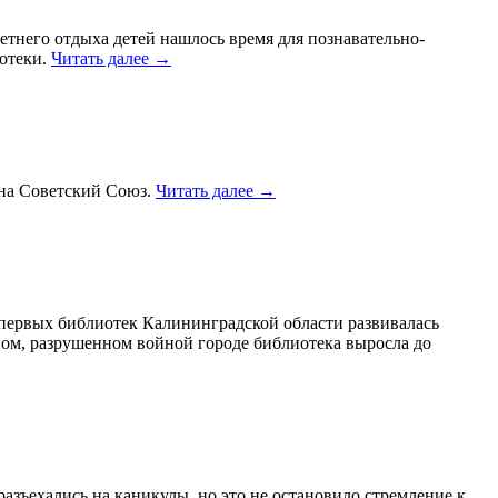
етнего отдыха детей нашлось время для познавательно-
иотеки.
Читать далее
→
 на Советский Союз.
Читать далее
→
 первых библиотек Калининградской области развивалась
ном, разрушенном войной городе библиотека выросла до
азъехались на каникулы, но это не остановило стремление к