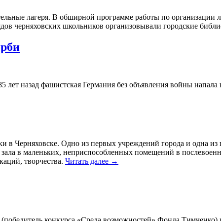
тельные лагеря. В обширной программе работы по организации л
рядов черняховских школьников организовывали городские библ
орби
 85 лет назад фашистская Германия без объявления войны напала
еки в Черняховске. Одно из первых учреждений города и одна из
го зала в маленьких, неприспособленных помещений в послевоен
каций, творчества.
Читать далее
→
 (победитель конкурса «Среда возможностей» Фонда Тимченко) р