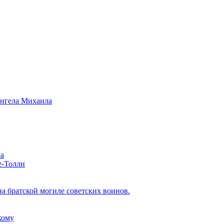
ангела Михаила
ла
е-Толли
 братской могиле советских воинов.
кому