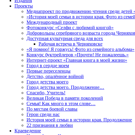
Издания
Проекты
Медиапроект по продвижению чтения среди детей 
«История моей семьи в истории края. Фото из семе
Международный проект
Фотоконкурс «Селфи с любимой книгой»
Добровольцы серебряного возраста города Черняхо
Доступная культурная среда для всех
Рабочая встреча в Черняховске
«Я помню! Я горжусь! Фото из семейного альбома»
Конкурс буктрейлеров «Прочти! Не пожалеешь.»
Интернет-проект «Главная книга в моей жизни»
Город в сердце моем
Первые переселенцы
Детство, опалённое войной
Город детства моего
Город детства моего. Продолжение…
Спасибо, Учитель!
Великая Победа в памяти поколений
Семья! Как много в этом слове…
По местам боевой славы
Герои среди нас
История моей семьи в истории края. Продолжение
22 признания в любви
Краеведение