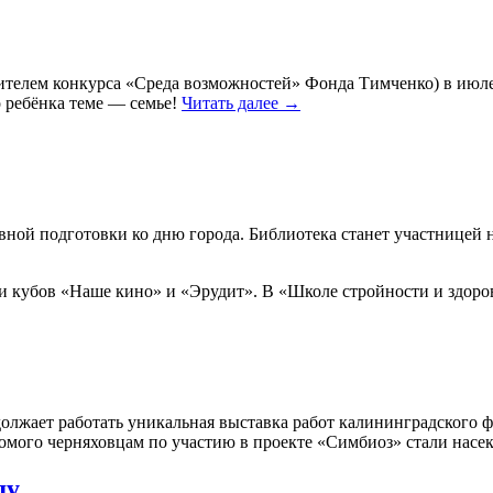
дителем конкурса «Среда возможностей» Фонда Тимченко) в июле
о ребёнка теме — семье!
Читать далее
→
вной подготовки ко дню города. Библиотека станет участницей н
 кубов «Наше кино» и «Эрудит». В «Школе стройности и здоровья
олжает работать уникальная выставка работ калининградского 
омого черняховцам по участию в проекте «Симбиоз» стали насек
ду