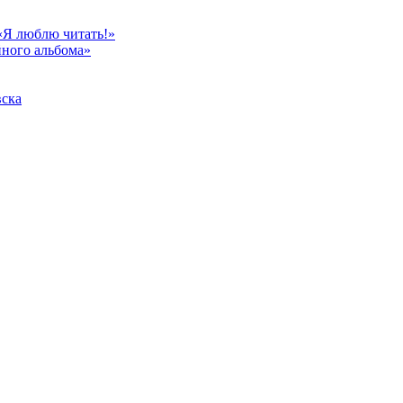
«Я люблю читать!»
йного альбома»
вска