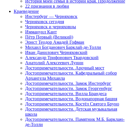
История моей семьи в истории края. Продолжение
22 признания в любви
Краеведение
Инстербург — Черняховск
Черняховск сегодня
Черняховск и черняховцы
Иммануил Кант
Пётр Первый (Великий)
Эрнст Теодор Амадей Гофман
Михаил Богданович Барклай-де-Толли
Иван Данилович Черняховский
Александр Трифонович Твардовский
Анатолий Алексеевич Лунин
Достопримечательности. Арочный мост
Достопримечательности. Кафедральный собор
Архангела Михаила
Достопримечательности. Замок Инстербург
Достопримечательности. Замок Георгенбург
Достопримечательности. Вилла Брандеса
Достопримечательности. Водонапорная башня
Достопримечательности. Костёл Святого Бруно
Достопримечательности. Детская музыкальная
школа
Достопримечательности. Памятник М.Б. Барклаю-
де-Толли