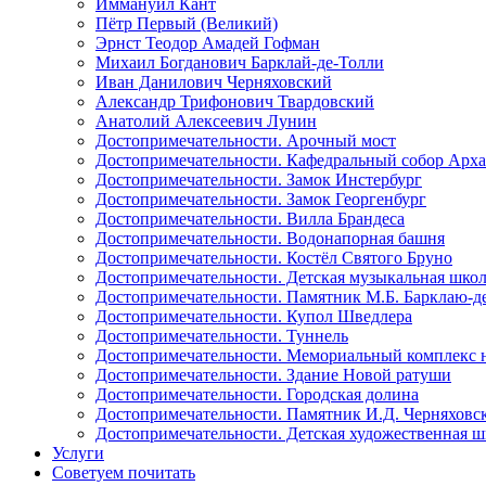
Иммануил Кант
Пётр Первый (Великий)
Эрнст Теодор Амадей Гофман
Михаил Богданович Барклай-де-Толли
Иван Данилович Черняховский
Александр Трифонович Твардовский
Анатолий Алексеевич Лунин
Достопримечательности. Арочный мост
Достопримечательности. Кафедральный собор Арх
Достопримечательности. Замок Инстербург
Достопримечательности. Замок Георгенбург
Достопримечательности. Вилла Брандеса
Достопримечательности. Водонапорная башня
Достопримечательности. Костёл Святого Бруно
Достопримечательности. Детская музыкальная шко
Достопримечательности. Памятник М.Б. Барклаю-д
Достопримечательности. Купол Шведлера
Достопримечательности. Туннель
Достопримечательности. Мемориальный комплекс на
Достопримечательности. Здание Новой ратуши
Достопримечательности. Городская долина
Достопримечательности. Памятник И.Д. Черняховс
Достопримечательности. Детская художественная 
Услуги
Советуем почитать