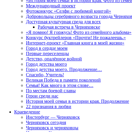
«История моей семьи в истории края. Фото из семе
Международный проект
Фотоконкурс «Селфи с любимой книгой»
Добровольцы серебряного возраста города Черняхо
Доступная культурная среда для всех
Рабочая встреча в Черняховске
«Я помню! Я горжусь! Фото из семейного альбома»
Конкурс буктрейлеров «Прочти! Не пожалеешь.»
Интернет-проект «Главная книга в моей жизни»
Город в сердце моем
Первые переселенцы
Детство, опалённое войной
Город детства моего
Город детства моего. Продолжение…
Спасибо, Учитель!
Великая Победа в памяти поколений
Семья! Как много в этом слове…
По местам боевой славы
Герои среди нас
История моей семьи в истории края. Продолжение
22 признания в любви
Краеведение
Инстербург — Черняховск
Черняховск сегодня
Черняховск и черняховцы