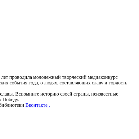
и лет проводила молодежный творческий медиаконкурс
их события года, о людях, составляющих славу и гордость
и славы. Вспомните историю своей страны, неизвестные
ю Победу.
е библиотеки
Вконтакте .