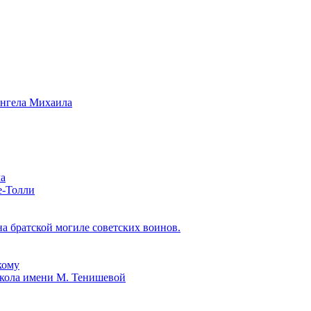
ангела Михаила
ла
е-Толли
 братской могиле советских воинов.
кому
школа имени М. Тенишевой