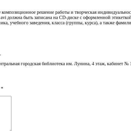
 композиционное решение работы и творческая индивидуальнос
t, avi должна быть записана на CD-диске с оформленной этикеткой
ика, учебного заведения, класса (группы, курса), а также фамил
.
тральная городская библиотека им. Лунина, 4 этаж, кабинет № 15
ы
*